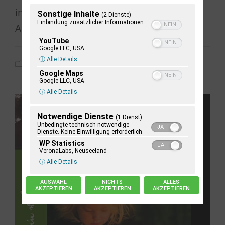
in seiner Ansprache am 1. Januar viel
Sonstige Inhalte
(2 Dienste)
Einbindung zusätzlicher Informationen
Aufmerksamkeit widmete.
YouTube
Google LLC, USA
ⓘ Alle Details
2020
,
Allgemein
Google Maps
Google LLC, USA
ⓘ Alle Details
Notwendige Dienste
(1 Dienst)
Unbedingte technisch notwendige
Dienste. Keine Einwilligung erforderlich.
WP Statistics
VeronaLabs, Neuseeland
ⓘ Alle Details
AUSWAHL
NICHTS
ALLES
AKZEPTIEREN
AKZEPTIEREN
AKZEPTIEREN