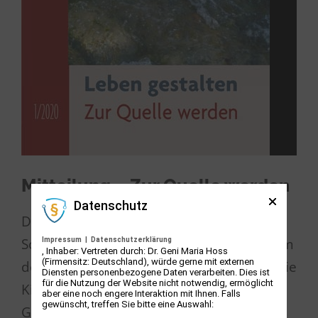
Mitteilung – Zur Quelle werden
Datenschutz
Das Jahr 2020, in dem die
Schönstattfamilie das 100-jährige Jubiläum
Impressum
|
Datenschutzerklärung
, Inhaber: Vertreten durch: Dr. Geni Maria Hoss
(Firmensitz: Deutschland), würde gerne mit externen
der Frauenbewegung feiert, begann für die
Diensten personenbezogene Daten verarbeiten. Dies ist
für die Nutzung der Website nicht notwendig, ermöglicht
Kirche im Zeichen einer Frau. Es war die
aber eine noch engere Interaktion mit Ihnen. Falls
gewünscht, treffen Sie bitte eine Auswahl:
Gottesmutter Maria, der Papst Franziskus