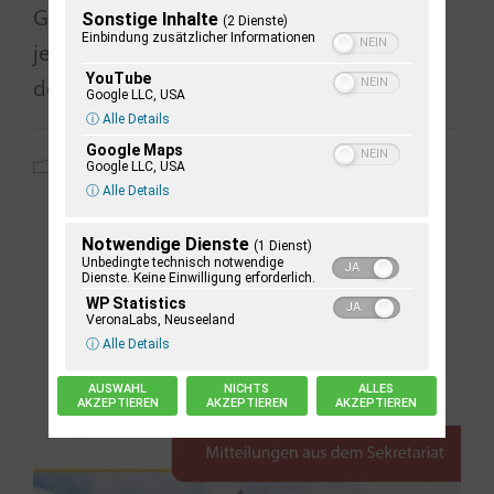
Gestalt an. Sie „inkarniert“ gleichsam in
Sonstige Inhalte
(2 Dienste)
Einbindung zusätzlicher Informationen
jedem und jeder von uns in dem Maß, in
YouTube
dem wir uns ihr öffnen.
Google LLC, USA
ⓘ Alle Details
Google Maps
2025
,
Alle Mitteilungen
,
Allgemein
Google LLC, USA
ⓘ Alle Details
Notwendige Dienste
(1 Dienst)
Unbedingte technisch notwendige
Dienste. Keine Einwilligung erforderlich.
WP Statistics
VeronaLabs, Neuseeland
ⓘ Alle Details
AUSWAHL
NICHTS
ALLES
AKZEPTIEREN
AKZEPTIEREN
AKZEPTIEREN