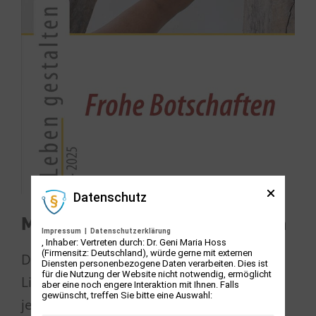
Datenschutz
Mitteilung – Frohe Botschaften
Impressum
|
Datenschutzerklärung
, Inhaber: Vertreten durch: Dr. Geni Maria Hoss
(Firmensitz: Deutschland), würde gerne mit externen
Die Frohe Botschaft von der unendlichen
Diensten personenbezogene Daten verarbeiten. Dies ist
für die Nutzung der Website nicht notwendig, ermöglicht
Liebe Gottes zu uns Menschen nimmt in
aber eine noch engere Interaktion mit Ihnen. Falls
gewünscht, treffen Sie bitte eine Auswahl:
jedem Leben eine unverwechselbare