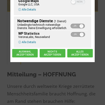
Google Maps
Google LLC, USA
ⓘ Alle Details
Notwendige Dienste
(1 Dienst)
Unbedingte technisch notwendige
Dienste. Keine Einwilligung erforderlich.
WP Statistics
VeronaLabs, Neuseeland
ⓘ Alle Details
AUSWAHL
NICHTS
ALLES
AKZEPTIEREN
AKZEPTIEREN
AKZEPTIEREN
Mitteilung – HOFFNUNG
Unsere durch weltweite Kriege zerrüttete
Menschheitsfamilie braucht Hoffnung. die
am Rand stehen brauchen Hilfe: