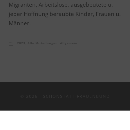
Migranten, Arbeitslose, ausgebeutete u.
jeder Hoffnung beraubte Kinder, Frauen u.
Männer.
2023
,
Alle Mitteilungen
,
Allgemein
© 2026 · SCHÖNSTATT-FRAUENBUND