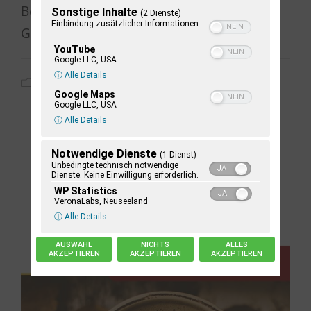
Beziehung zur Natur und darum, für die
Sonstige Inhalte
(2 Dienste)
Einbindung zusätzlicher Informationen
Gabe der Schöpfung zu danken.
YouTube
Google LLC, USA
ⓘ Alle Details
2024
,
Alle Mitteilungen
,
Allgemein
Google Maps
Google LLC, USA
ⓘ Alle Details
Notwendige Dienste
(1 Dienst)
Unbedingte technisch notwendige
Dienste. Keine Einwilligung erforderlich.
WP Statistics
VeronaLabs, Neuseeland
ⓘ Alle Details
AUSWAHL
NICHTS
ALLES
AKZEPTIEREN
AKZEPTIEREN
AKZEPTIEREN