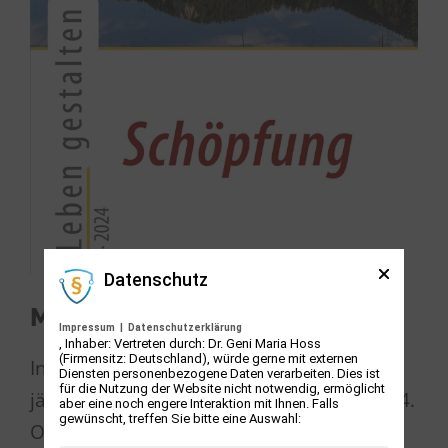
Datenschutz
Mitteilung – Schöpfung
Impressum
|
Datenschutzerklärung
, Inhaber: Vertreten durch: Dr. Geni Maria Hoss
(Firmensitz: Deutschland), würde gerne mit externen
In der Schöpfungszeit, die die Kirchen
Diensten personenbezogene Daten verarbeiten. Dies ist
für die Nutzung der Website nicht notwendig, ermöglicht
jährlich in der Zeit vom 1. September bis 4.
aber eine noch engere Interaktion mit Ihnen. Falls
gewünscht, treffen Sie bitte eine Auswahl:
Oktober begehen, geht es um unsere