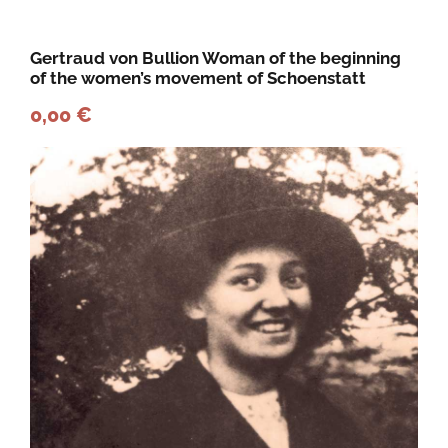
g
e
Gertraud von Bullion Woman of the beginning
of the women’s movement of Schoenstatt
0,00
€