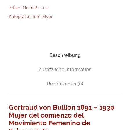
r
Artikel Nr.
008-1-1-1
t
Kategorien:
Info-Flyer
r
a
u
d
Beschreibung
v
o
Zusätzliche Information
n
Rezensionen (0)
B
u
l
Gertraud von Bullion 1891 – 1930
l
Mujer del comienzo del
Movimiento Femenino de
i