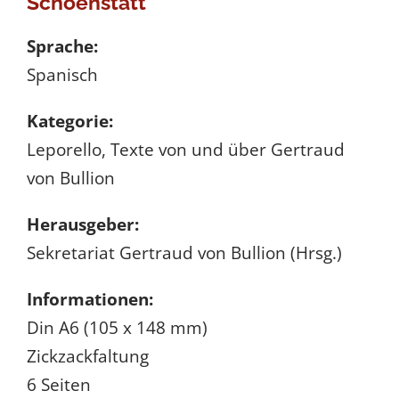
Schoenstatt
o
n
Sprache:
·
Spanisch
M
Kategorie:
u
Leporello, Texte von und über Gertraud
j
von Bullion
e
r
Herausgeber:
d
Sekretariat Gertraud von Bullion (Hrsg.)
e
l
Informationen:
c
Din A6 (105 x 148 mm)
o
Zickzackfaltung
m
6 Seiten