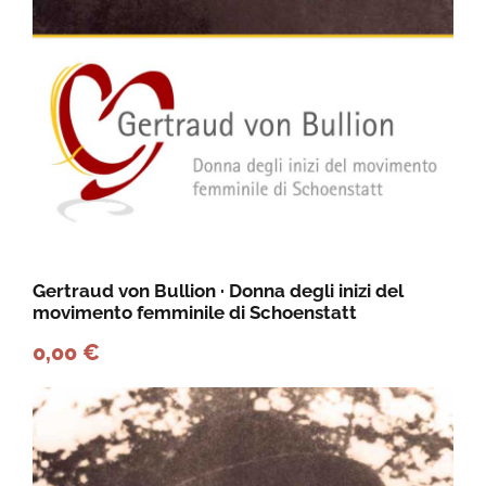
e
n
t
o
F
e
m
e
n
Gertraud von Bullion · Donna degli inizi del
movimento femminile di Schoenstatt
i
0,00
€
n
o
d
e