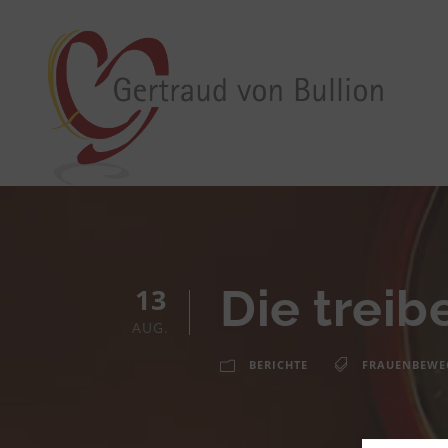
Die treib
13
AUG.
BERICHTE
FRAUENBEW