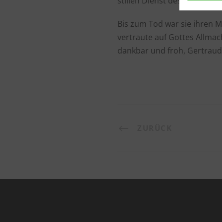
stillen Dienst des Leidens g
Bis zum Tod war sie ihren 
vertraute auf Gottes Allma
dankbar und froh, Gertraud
ZURÜCK