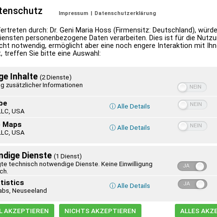
tenschutz
Impressum
|
Datenschutzerklärung
 Vertreten durch: Dr. Geni Maria Hoss (Firmensitz: Deutschland), würd
iensten personenbezogene Daten verarbeiten. Dies ist für die Nutzu
 Bullion, die Frau des Anfangs der Frauenbe
cht notwendig, ermöglicht aber eine noch engere Interaktion mit Ihne
 treffen Sie bitte eine Auswahl:
ge Inhalte
Etwa 20 Personen waren am Fest „Mariä Heims
(2 Dienste)
g zusätzlicher Informationen
Einladung ins Karl-Leisner-Heim in Emsdetten 
der Heimsuchung Mariens, um die Begegnung 
be
ⓘ Alle Details
LLC, USA
Gertraud von Bullion, die die treibende Kraf
e Maps
ⓘ Alle Details
Frauenbewegung von Schönstatt war.
LLC, USA
Sie war eine dynamische Frau und brannte f
dige Dienste
(1 Dienst)
Menschenherzen für Christus, seine Mutter Ma
te technisch notwendige Dienste. Keine Einwilligung
ich.
Referentin, Renate Steinhöfel, stellte in Wor
tistics
ⓘ Alle Details
f, wie die Gräfin auch in schweren Situationen auf Gott ver
abs, Neuseeland
Schritt tat. So wurde sie vom aktiven Dienst für die Mens
 AKZEPTIEREN
NICHTS AKZEPTIEREN
ALLES AKZ