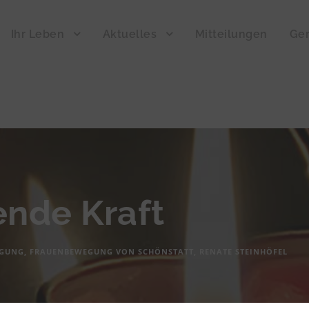
Ihr Leben
Aktuelles
Mitteilungen
Ger
ende Kraft
EGUNG
,
FRAUENBEWEGUNG VON SCHÖNSTATT
,
RENATE STEINHÖFEL