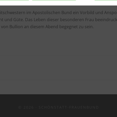
eführt. Ihre Tbc-Erkrankung ließ sie langsam wie eine Kerze
Mitschwestern im Apostolischen Bund ein Vorbild und Anspo
cht und Güte. Das Leben dieser besonderen Frau beeindruck
 von Bullion an diesem Abend begegnet zu sein.
© 2026 · SCHÖNSTATT-FRAUENBUND