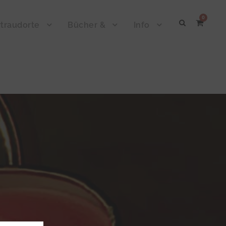
0
traudorte
Bücher &
Info