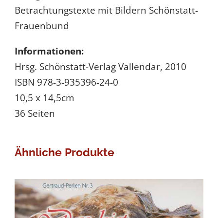
Betrachtungstexte mit Bildern Schönstatt-
b
Frauenbund
e
g
Informationen:
e
Hrsg. Schönstatt-Verlag Vallendar, 2010
g
ISBN 978-3-935396-24-0
n
10,5 x 14,5cm
e
36 Seiten
n
G
e
Ähnliche Produkte
r
t
r
a