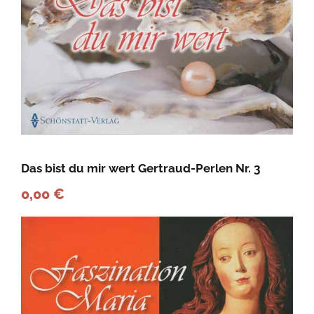
u
d
-
P
e
r
l
Das bist du mir wert Gertraud-Perlen Nr. 3
e
0,00
€
n
N
r
.
1
M