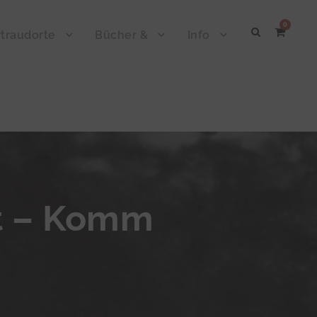
0
traudorte
Bücher &
Info
rt – Komm