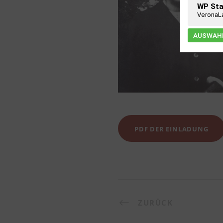
WP Sta
VeronaL
AUSWAHL
PDF DER EINLADUNG
ZURÜCK