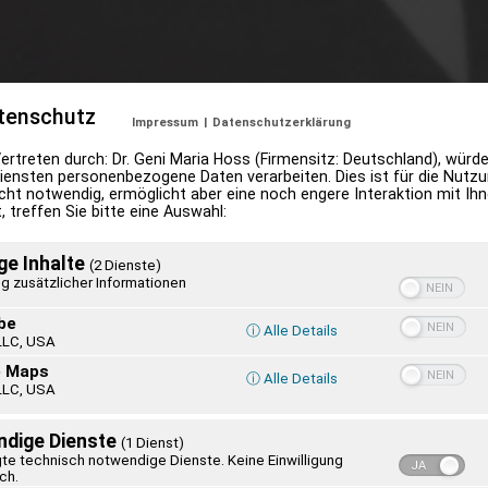
tenschutz
Impressum
|
Datenschutzerklärung
 Vertreten durch: Dr. Geni Maria Hoss (Firmensitz: Deutschland), würd
iensten personenbezogene Daten verarbeiten. Dies ist für die Nutzu
cht notwendig, ermöglicht aber eine noch engere Interaktion mit Ihne
ion –
 treffen Sie bitte eine Auswahl:
rgast in Bad Lippspringe
ge Inhalte
(2 Dienste)
g zusätzlicher Informationen
 zur Gedenkfeier am 8. September 2018
Friedenskapelle in Bad Lippspringe
be
ⓘ Alle Details
LLC, USA
Gertraud von Bullion (1891 – 1930) wohnte während ihre
e Maps
ⓘ Alle Details
LLC, USA
1921 im Haus in der Bielefelder Straße 12. Am 6. Juni 19
Erinnerung angebracht. Ihre bleibende Bedeutung liegt i
dige Dienste
(1 Dienst)
für die Frauenbewegung von Schönstatt. Im Lauf der Ze
te technisch notwendige Dienste. Keine Einwilligung
ich.