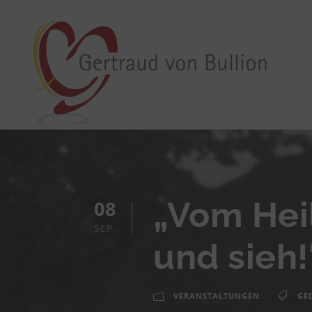
„Vom Hei
08
SEP.
und sieh!
VERANSTALTUNGEN
GE